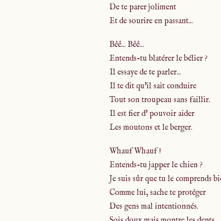
De te parer joliment
Et de sourire en passant...
Bêê... Bêê...
Entends-tu blatérer le bélier ?
Il essaye de te parler...
Il te dit qu'il sait conduire
Tout son troupeau sans faillir.
Il est fier d' pouvoir aider
Les moutons et le berger.
Whauf Whauf !
Entends-tu japper le chien ?
Je suis sûr que tu le comprends bi
Comme lui, sache te protéger
Des gens mal intentionnés.
Sois doux mais montre les dents